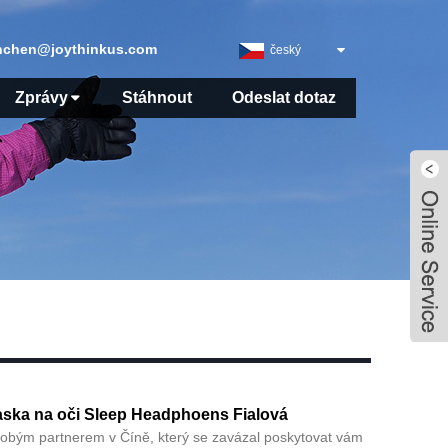
nchen@joythinkus.com
český
Zprávy
Stáhnout
Odeslat dotaz
ska ​​na oči Sleep Headphoens Fialová
dobým partnerem v Číně, který se zavázal poskytovat vám