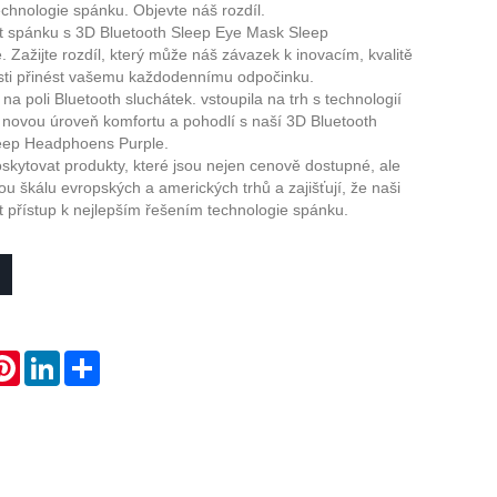
technologie spánku. Objevte náš rozdíl.
Live
t spánku s 3D Bluetooth Sleep Eye Mask Sleep
Zažijte rozdíl, který může náš závazek k inovacím, kvalitě
sti přinést vašemu každodennímu odpočinku.
a poli Bluetooth sluchátek. vstoupila na trh s technologií
 novou úroveň komfortu a pohodlí s naší 3D Bluetooth
eep Headphoens Purple.
skytovat produkty, které jsou nejen cenově dostupné, ale
kou škálu evropských a amerických trhů a zajišťují, že naši
t přístup k nejlepším řešením technologie spánku.
atsApp
Pinterest
LinkedIn
Share