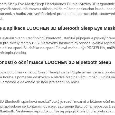
ooth Sleep Eye Mask Sleep Headphones Purple využívá 3D ergonomickou
 vytvořit absolutně tmavou oblast, takže můžete poslouchat hudbu bez 
i spánek a hudbu zároveň Perfektní pro domácnost, kancelář, cestování
t.
e a aplikace LUOCHEN 3D Bluetooth Sleep Eye Mas
 aktualizovanou technologii bluetooth, stabilní připojení a plynulý přen
u pro skvělý stereo zvuk. Vestavěný nastavitelný vysoce kvalitní reprod
na oči na spaní Sluchátka na spaní Fialová mohou být PRATELNÁ, můž
ně teplou vodou.
bnosti o oční masce LUOCHEN 3D Bluetooth Sleep
Bluetooth maska ​​na oči Sleep Headphoens Purple je navržena s pro
 houba s pomalým odskokem a hladká tkanina vám umožní uvolnit váš 
 uprostřed a dokonale se hodí pro spaní na boku.
 3D Bluetooth spánková maska? Jaký je rozdíl mezi ní a běžnou oční 
: přizpůsobuje se konturám obličeje, zabraňuje tlaku očí a neposouvá s
luetooth: Vestavěný reproduktor, lze jej připojit k telefonu a přehráv