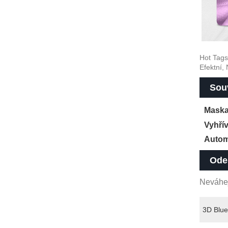
Hot Tags
Efektní,
Souv
Maska 
Vyhřív
Autom
Ode
Neváhej