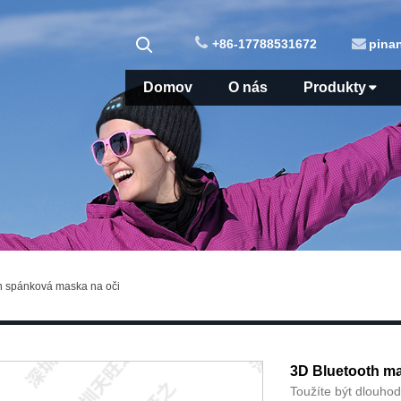
+86-17788531672
pina
Domov
O nás
Produkty
 spánková maska ​​na oči
3D Bluetooth ma
Toužíte být dlouho