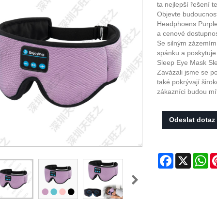
ta nejlepší řešení 
Objevte budoucnos
Headphoens Purple. 
a cenové dostupno
Se silným zázemím n
spánku a poskytuje
Sleep Eye Mask Sl
Zavázali jsme se po
také pokrývají širo
zákazníci budou mí
Odeslat dotaz
Facebook
X
Wh