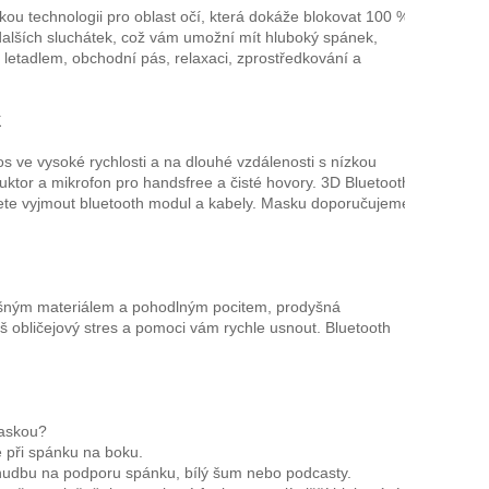
 technologii pro oblast očí, která dokáže blokovat 100 %
dalších sluchátek, což vám umožní mít hluboký spánek,
 letadlem, obchodní pás, relaxaci, zprostředkování a
k
os ve vysoké rychlosti a na dlouhé vzdálenosti s nízkou
uktor a mikrofon pro handsfree a čisté hovory. 3D Bluetooth
ete vyjmout bluetooth modul a kabely. Masku doporučujeme
dyšným materiálem a pohodlným pocitem, prodyšná
obličejový stres a pomoci vám rychle usnout. Bluetooth
maskou?
e při spánku na boku.
at hudbu na podporu spánku, bílý šum nebo podcasty.