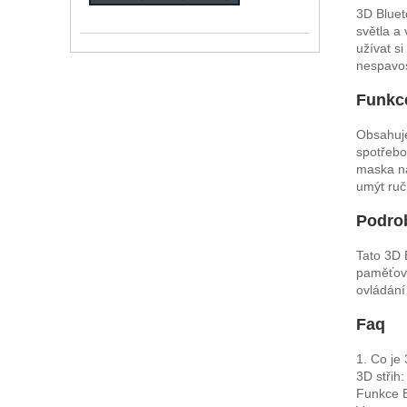
3D Bluet
světla a
užívat s
nespavos
Funkc
Obsahuje
spotřebo
maska ​​
umýt ruč
Podro
Tato 3D 
paměťová
ovládání
Faq
1. Co je
3D střih
Funkce B