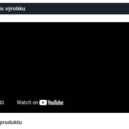
is výrobku
 produktu