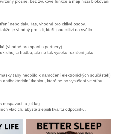
vrženy plošně, bez zvukové funkce a mají nižší blokování
ření nebo tlaku řas, vhodné pro citlivé osoby.
že je vhodný pro lidi, kteří jsou citliví na světlo.
iká (vhodné pro spaní s partnery).
klidňující hudbu, ale ne tak vysoké rozlišení jako
 masky (aby nedošlo k namočení elektronických součástek).
ntibakteriální tkaninu, která se po vysušení ve stínu
 nespavostí a jet lag.
ích vlacích, abyste zlepšili kvalitu odpočinku.