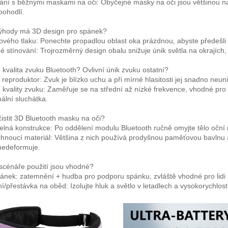
ání s běžnými maskami na oči: Obyčejné masky na oči jsou většinou na
pohodlí.
ýhody má 3D design pro spánek?
lového tlaku: Ponechte propadlou oblast oka prázdnou, abyste předešli t
 stínování: Trojrozměrný design obalu snižuje únik světla na okrajích, tak
e kvalita zvuku Bluetooth? Ovlivní únik zvuku ostatní?
reproduktor: Zvuk je blízko uchu a při mírné hlasitosti jej snadno neun
 kvality zvuku: Zaměřuje se na střední až nízké frekvence, vhodné pro u
nální sluchátka.
čistit 3D Bluetooth masku na oči?
lná konstrukce: Po oddělení modulu Bluetooth ručně omyjte tělo oční
hnoucí materiál: Většina z nich používá prodyšnou paměťovou bavlnu a a
nedeformuje.
 scénáře použití jsou vhodné?
ánek: zatemnění + hudba pro podporu spánku, zvláště vhodné pro lidi s
/přestávka na oběd: Izolujte hluk a světlo v letadlech a vysokorychlostn