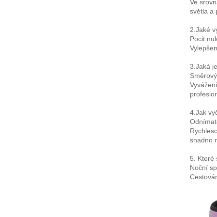
Ve srovn
světla a 
2.Jaké v
Pocit nu
Vylepšené
3.Jaká j
Směrový 
Vyvážení
profesio
4.Jak vy
Odnímate
Rychlesc
snadno 
5. Které
Noční sp
Cestování