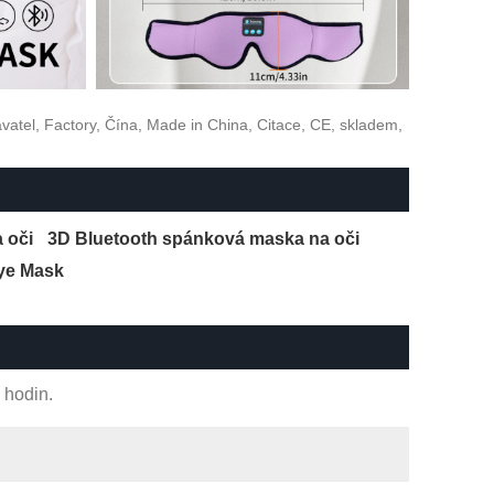
atel, Factory, Čína, Made in China, Citace, CE, skladem,
 oči
3D Bluetooth spánková maska ​​na oči
Eye Mask
 hodin.