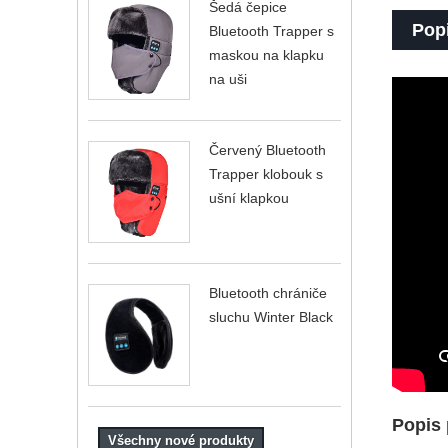
Šedá čepice
Pop
Bluetooth Trapper s
maskou na klapku
na uši
Červený Bluetooth
Trapper klobouk s
ušní klapkou
Bluetooth chrániče
sluchu Winter Black
Popis
Všechny nové produkty