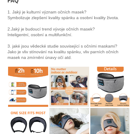
FAQ
1. Jaký je kulturní význam očních masek?
Symbolizuje zlepšení kvality spánku a osobní kvality života.
2.Jaký je budoucí trend vývoje očních masek?
Inteligentní, osobní a multifunkční.
3. jaké jsou vědecké studie související s očními maskami?
Jako je vliv stínování na kvalitu spánku, vliv parních očních
masek na zmírnění únavy očí atd.