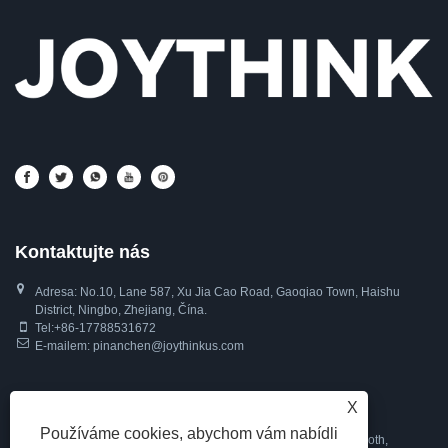
Kontaktujte nás
Adresa: No.10, Lane 587, Xu Jia Cao Road, Gaoqiao Town, Haishu
District, Ningbo, Zhejiang, Čína.
Tel:
+86-17788531672
E-mailem:
pinanchen@joythinkus.com
Inquiry For Pricelist
X
Používáme cookies, abychom vám nabídli
V případě dotazů na sluchátka na spaní, masku na spaní s bluetooth,