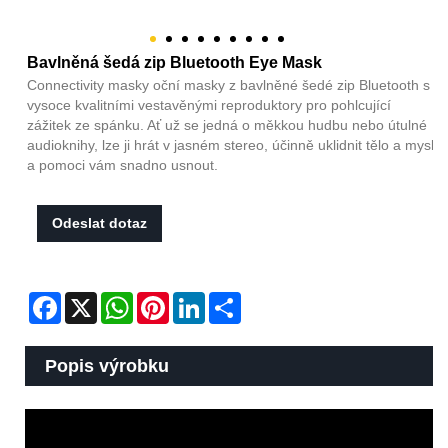
Bavlněná šedá zip Bluetooth Eye Mask
Connectivity masky oční masky z bavlněné šedé zip Bluetooth s
vysoce kvalitními vestavěnými reproduktory pro pohlcující
zážitek ze spánku. Ať už se jedná o měkkou hudbu nebo útulné
audioknihy, lze ji hrát v jasném stereo, účinně uklidnit tělo a mysl
a pomoci vám snadno usnout.
Odeslat dotaz
Facebook
X
WhatsApp
Pinterest
LinkedIn
Share
Popis výrobku