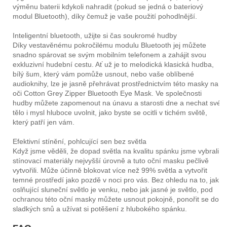
výměnu baterii kdykoli nahradit (pokud se jedná o bateriový
modul Bluetooth), díky čemuž je vaše použití pohodlnější.
Inteligentní bluetooth, užijte si čas soukromé hudby
Díky vestavěnému pokročilému modulu Bluetooth jej můžete
snadno spárovat se svým mobilním telefonem a zahájit svou
exkluzivní hudební cestu. Ať už je to melodická klasická hudba,
bílý šum, který vám pomůže usnout, nebo vaše oblíbené
audioknihy, lze je jasně přehrávat prostřednictvím této masky na
oči Cotton Grey Zipper Bluetooth Eye Mask. Ve společnosti
hudby můžete zapomenout na únavu a starosti dne a nechat své
tělo i mysl hluboce uvolnit, jako byste se ocitli v tichém světě,
který patří jen vám.
Efektivní stínění, pohlcující sen bez světla
Když jsme věděli, že dopad světla na kvalitu spánku jsme vybrali
stínovací materiály nejvyšší úrovně a tuto oční masku pečlivě
vytvořili. Může účinně blokovat více než 99% světla a vytvořit
temné prostředí jako pozdě v noci pro vás. Bez ohledu na to, jak
oslňující sluneční světlo je venku, nebo jak jasné je světlo, pod
ochranou této oční masky můžete usnout pokojně, ponořit se do
sladkých snů a užívat si potěšení z hlubokého spánku.