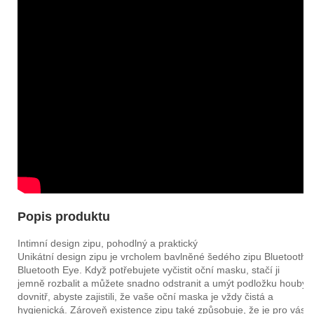
Popis produktu
Intimní design zipu, pohodlný a praktický
Unikátní design zipu je vrcholem bavlněné šedého zipu Bluetooth
Bluetooth Eye. Když potřebujete vyčistit oční masku, stačí ji
jemně rozbalit a můžete snadno odstranit a umýt podložku houby
dovnitř, abyste zajistili, že vaše oční maska ​​je vždy čistá a
hygienická. Zároveň existence zipu také způsobuje, že je pro vás