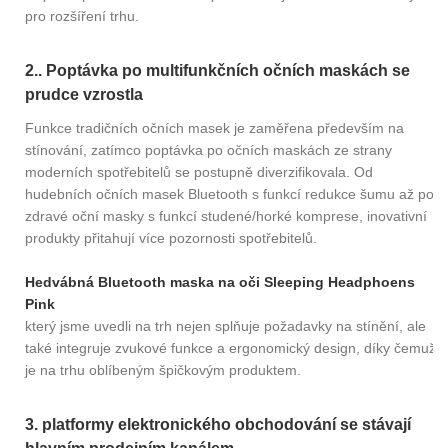
pro rozšíření trhu.
2.. Poptávka po multifunkčních očních maskách se
prudce vzrostla
Funkce tradičních očních masek je zaměřena především na
stínování, zatímco poptávka po očních maskách ze strany
moderních spotřebitelů se postupně diverzifikovala. Od
hudebních očních masek Bluetooth s funkcí redukce šumu až po
zdravé oční masky s funkcí studené/horké komprese, inovativní
produkty přitahují více pozornosti spotřebitelů.
Hedvábná Bluetooth maska ​​na oči Sleeping Headphoens
Pink
který jsme uvedli na trh nejen splňuje požadavky na stínění, ale
také integruje zvukové funkce a ergonomický design, díky čemuž
je na trhu oblíbeným špičkovým produktem.
3. platformy elektronického obchodování se stávají