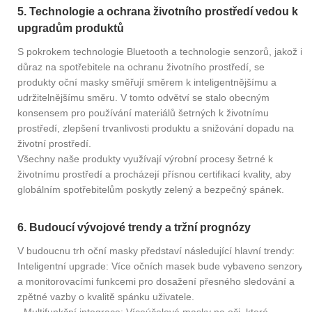
5. Technologie a ochrana životního prostředí vedou k
upgradům produktů
S pokrokem technologie Bluetooth a technologie senzorů, jakož i
důraz na spotřebitele na ochranu životního prostředí, se
produkty oční masky směřují směrem k inteligentnějšímu a
udržitelnějšímu směru. V tomto odvětví se stalo obecným
konsensem pro používání materiálů šetrných k životnímu
prostředí, zlepšení trvanlivosti produktu a snižování dopadu na
životní prostředí.
Všechny naše produkty využívají výrobní procesy šetrné k
životnímu prostředí a procházejí přísnou certifikací kvality, aby
globálním spotřebitelům poskytly zelený a bezpečný spánek.
6. Budoucí vývojové trendy a tržní prognózy
V budoucnu trh oční masky představí následující hlavní trendy:
Inteligentní upgrade: Více očních masek bude vybaveno senzory
a monitorovacími funkcemi pro dosažení přesného sledování a
zpětné vazby o kvalitě spánku uživatele.