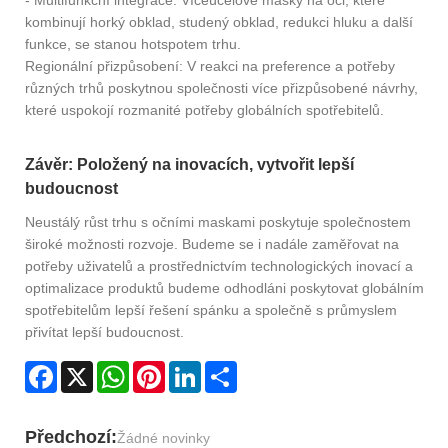
- Multifunkční integrace: Víceúčelové masky na oči, které
kombinují horký obklad, studený obklad, redukci hluku a další
funkce, se stanou hotspotem trhu.
Regionální přizpůsobení: V reakci na preference a potřeby
různých trhů poskytnou společnosti více přizpůsobené návrhy,
které uspokojí rozmanité potřeby globálních spotřebitelů.
Závěr: Položený na inovacích, vytvořit lepší
budoucnost
Neustálý růst trhu s očními maskami poskytuje společnostem
široké možnosti rozvoje. Budeme se i nadále zaměřovat na
potřeby uživatelů a prostřednictvím technologických inovací a
optimalizace produktů budeme odhodláni poskytovat globálním
spotřebitelům lepší řešení spánku a společně s průmyslem
přivítat lepší budoucnost.
Facebook
X
WhatsApp
Pinterest
LinkedIn
Share
Předchozí:
Žádné novinky