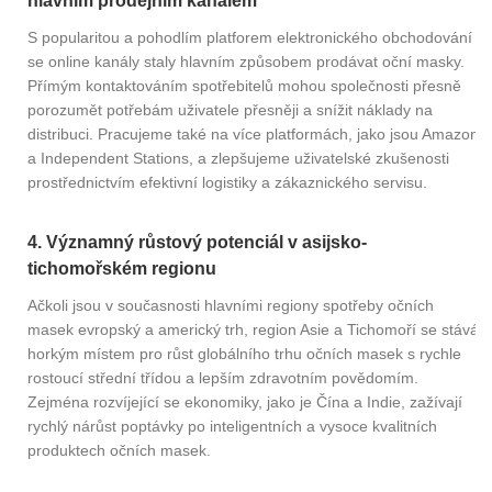
hlavním prodejním kanálem
S popularitou a pohodlím platforem elektronického obchodování
se online kanály staly hlavním způsobem prodávat oční masky.
Přímým kontaktováním spotřebitelů mohou společnosti přesně
porozumět potřebám uživatele přesněji a snížit náklady na
distribuci. Pracujeme také na více platformách, jako jsou Amazon
a Independent Stations, a zlepšujeme uživatelské zkušenosti
prostřednictvím efektivní logistiky a zákaznického servisu.
4. Významný růstový potenciál v asijsko-
tichomořském regionu
Ačkoli jsou v současnosti hlavními regiony spotřeby očních
masek evropský a americký trh, region Asie a Tichomoří se stává
horkým místem pro růst globálního trhu očních masek s rychle
rostoucí střední třídou a lepším zdravotním povědomím.
Zejména rozvíjející se ekonomiky, jako je Čína a Indie, zažívají
rychlý nárůst poptávky po inteligentních a vysoce kvalitních
produktech očních masek.