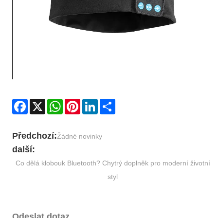
Facebook
X
WhatsApp
Pinterest
LinkedIn
Share
Předchozí:
Žádné novinky
další:
Co dělá klobouk Bluetooth? Chytrý doplněk pro moderní životní
styl
Odeslat dotaz