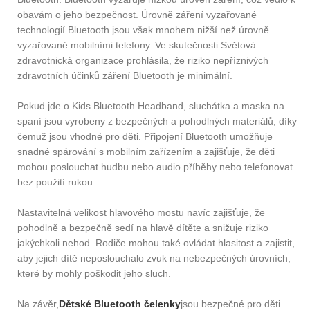
obavám o jeho bezpečnost. Úrovně záření vyzařované
technologií Bluetooth jsou však mnohem nižší než úrovně
vyzařované mobilními telefony. Ve skutečnosti Světová
zdravotnická organizace prohlásila, že riziko nepříznivých
zdravotních účinků záření Bluetooth je minimální.
Pokud jde o Kids Bluetooth Headband, sluchátka a maska ​​na
spaní jsou vyrobeny z bezpečných a pohodlných materiálů, díky
čemuž jsou vhodné pro děti. Připojení Bluetooth umožňuje
snadné spárování s mobilním zařízením a zajišťuje, že děti
mohou poslouchat hudbu nebo audio příběhy nebo telefonovat
bez použití rukou.
Nastavitelná velikost hlavového mostu navíc zajišťuje, že
pohodlně a bezpečně sedí na hlavě dítěte a snižuje riziko
jakýchkoli nehod. Rodiče mohou také ovládat hlasitost a zajistit,
aby jejich dítě neposlouchalo zvuk na nebezpečných úrovních,
které by mohly poškodit jeho sluch.
Na závěr,
Dětské Bluetooth čelenky
jsou bezpečné pro děti.