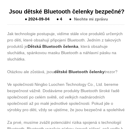
Jsou dětské Bluetooth čelenky bezpečné?
●
2024-09-04
●
4
●
Nechte mi zprávu
Jak technologie postupuje, vidíme stále více produktů určených
pro děti, které obsahují připojení Bluetooth. Jedním z takových
produktů je
Dětská Bluetooth čelenka
, která obsahuje
sluchátka, spánkovou masku Bluetooth a náhlavní pásku na
sluchátka.
Otázkou ale zůstává, jsou
dětské Bluetooth čelenky
trezor?
Ve společnosti Ningbo Luochen Technology Co., Ltd. bereme
bezpečnost vážně. Dodáváme produkty Bluetooth široké řadě
společností po celém světě, od velkých nadnárodních
společností až po malé jednotlivé společnosti. Pokud jde o
výrobky pro děti, vždy se ujistíme, že jsou bezpečné a spolehlivé.
Za prvé, musíme zvážit potenciální rizika spojená s technologií
Bluetooth. Bluetooth vyzařuje nízkou úroveň záření, což vedlo k